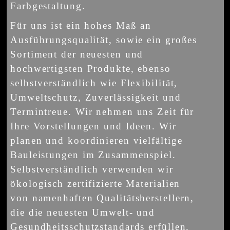
Farbgestaltung.
Für uns ist ein hohes Maß an
Ausführungsqualität, sowie ein großes
Sortiment der neuesten und
hochwertigsten Produkte, ebenso
selbstverständlich wie Flexibilität,
Umweltschutz, Zuverlässigkeit und
Termintreue. Wir nehmen uns Zeit für
Ihre Vorstellungen und Ideen. Wir
planen und koordinieren vielfältige
Bauleistungen im Zusammenspiel.
Selbstverständlich verwenden wir
ökologisch zertifizierte Materialien
von namenhaften Qualitätsherstellern,
die die neuesten Umwelt- und
Gesundheitsschutzstandards erfüllen.