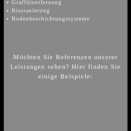
Graffitientfernung
Risssanierung
Bodenbeschichtungssysteme
Möchten Sie Referenzen unserer
Leistungen sehen? Hier finden Sie
einige Beispiele:
Mal- &
Tapezierungen
Spachteltechniken