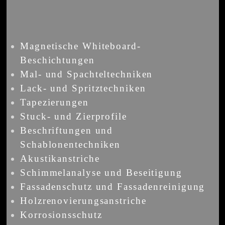
Magnetische Whiteboard-
Beschichtungen
Mal- und Spachteltechniken
Lack- und Spritztechniken
Tapezierungen
Stuck- und Zierprofile
Beschriftungen und
Schablonentechniken
Akustikanstriche
Schimmelanalyse und Beseitigung
Fassadenschutz und Fassadenreinigung
Holzrenovierungsanstriche
Korrosionsschutz