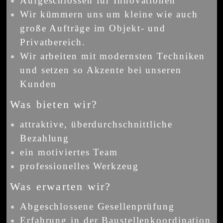
Aufgeschlossen für Innovationen
Wir kümmern uns um kleine wie auch
große Aufträge im Objekt- und
Privatbereich.
Wir arbeiten mit modernsten Techniken
und setzen so Akzente bei unseren
Kunden
Was bieten wir?
attraktive, überdurchschnittliche
Bezahlung
ein motiviertes Team
professionelles Werkzeug
Was erwarten wir?
Abgeschlossene Gesellenprüfung
Erfahrung in der Baustellenkoordination