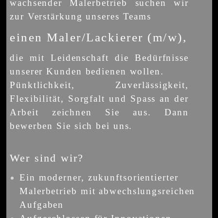
wachsender Malerbetrieb suchen wir
zur Verstärkung unseres Teams
einen Maler/Lackierer (m/w),
die mit Leidenschaft die Bedürfnisse
unserer Kunden bedienen wollen.
Pünktlichkeit, Zuverlässigkeit,
Flexibilität, Sorgfalt und Spass an der
Arbeit zeichnen Sie aus. Dann
bewerben Sie sich bei uns.
Wer sind wir?
Ein moderner, zukunftsorientierter
Malerbetrieb mit abwechslungsreichen
Aufgaben