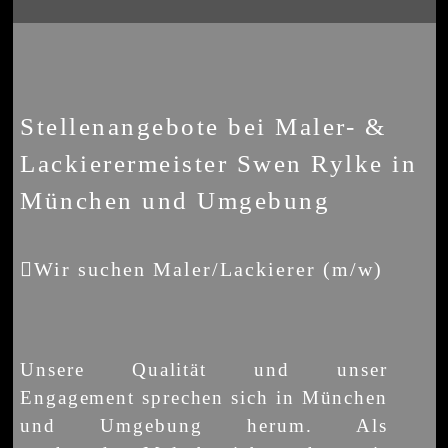
Stellenangebote bei Maler- &
Lackierermeister Swen Rylke in
München und Umgebung
Wir suchen Maler/Lackierer (m/w)
Unsere Qualität und unser
Engagement sprechen sich in München
und Umgebung herum. Als